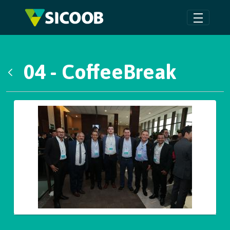
Pular para o Conteúdo principal
04 - CoffeeBreak
Voltar
Galeria de Mídias