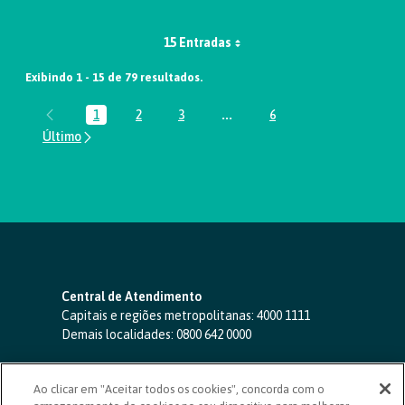
15 Entradas
Exibindo 1 - 15 de 79 resultados.
1
2
3
...
6
Página
Página
Página
Páginas intermediárias Usar A
Página
Central de Atendimento
Capitais e regiões metropolitanas:
4000 1111
Demais localidades:
0800 642 0000
SAC 24 horas
-
0800 724 4420
Ao clicar em "Aceitar todos os cookies", concorda com o
Ouvidoria