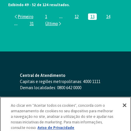
Exibindo 49 - 52 de 124 resultados.
1
...
12
13
14
Página
Páginas intermediárias Usar ABA par
Página
Página
Página
...
31
Páginas intermediárias Usar ABA para navegar.
Página
Central de Atendimento
Capitais e regiões metropolitanas:
4000 1111
Demais localidades:
0800 642 0000
SAC 24 horas
-
0800 724 4420
Ao clicar em "Aceitar todos os cookies", concorda com o
Ouvidoria
armazenamento de cookies no seu dispositivo para melhorar
0800 725 0996
(de segunda a sexta, das 8h às 20h)
a navegação no site, analisar a utilização do site e ajudar nas
ouvidoriasicoob.com.br
nossas iniciativas de marketing. Para mais informações,
consulte nosso
Deficientes auditivos ou de fala
Aviso de Privacidade
-
0800 940 0458