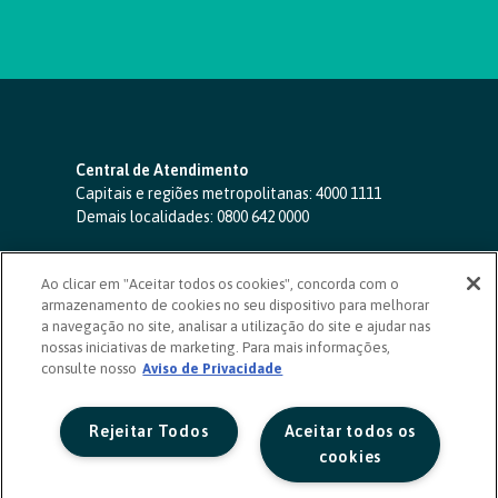
Central de Atendimento
Capitais e regiões metropolitanas:
4000 1111
Demais localidades:
0800 642 0000
SAC 24 horas
-
0800 724 4420
Ao clicar em "Aceitar todos os cookies", concorda com o
Ouvidoria
armazenamento de cookies no seu dispositivo para melhorar
0800 725 0996
(de segunda a sexta, das 8h às 20h)
a navegação no site, analisar a utilização do site e ajudar nas
ouvidoriasicoob.com.br
nossas iniciativas de marketing. Para mais informações,
consulte nosso
Deficientes auditivos ou de fala
Aviso de Privacidade
-
0800 940 0458
(de segunda a sexta, das 8h às 20h)
Rejeitar Todos
Aceitar todos os
cookies