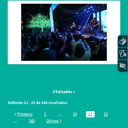
2 Entradas
Exibindo 21 - 22 de 364 resultados.
1
...
10
11
12
Página
Páginas intermediárias Usar ABA par
Página
Página
Página
...
182
Páginas intermediárias Usar ABA para navegar.
Página