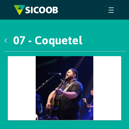
Pular para o Conteúdo principal
07 - Coquetel
Voltar
Galeria de Mídias