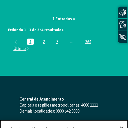
1 Entradas
Exibindo 1 - 1 de 364 resultados.
1
2
3
...
364
Página
Página
Página
Páginas intermediárias Usar A
Página
Central de Atendimento
Capitais e regiões metropolitanas:
4000 1111
Demais localidades:
0800 642 0000
SAC 24 horas
-
0800 724 4420