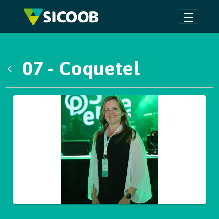
Pular para o Conteúdo principal
07 - Coquetel
Voltar
Galeria de Mídias