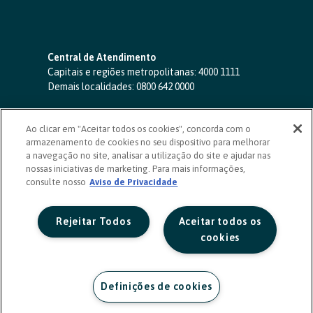
Central de Atendimento
Capitais e regiões metropolitanas:
4000 1111
Demais localidades:
0800 642 0000
SAC 24 horas
-
0800 724 4420
Ao clicar em "Aceitar todos os cookies", concorda com o
Ouvidoria
armazenamento de cookies no seu dispositivo para melhorar
0800 725 0996
(de segunda a sexta, das 8h às 20h)
a navegação no site, analisar a utilização do site e ajudar nas
ouvidoriasicoob.com.br
nossas iniciativas de marketing. Para mais informações,
consulte nosso
Deficientes auditivos ou de fala
Aviso de Privacidade
-
0800 940 0458
(de segunda a sexta, das 8h às 20h)
Rejeitar Todos
Aceitar todos os
cookies
Definições de cookies