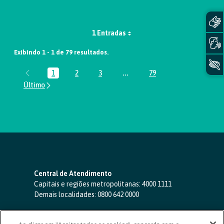
1 Entradas
Exibindo 1 - 1 de 79 resultados.
1
2
3
...
79
Página
Página
Página
Páginas intermediárias Usar A
Página
Central de Atendimento
Capitais e regiões metropolitanas:
4000 1111
Demais localidades:
0800 642 0000
SAC 24 horas
-
0800 724 4420