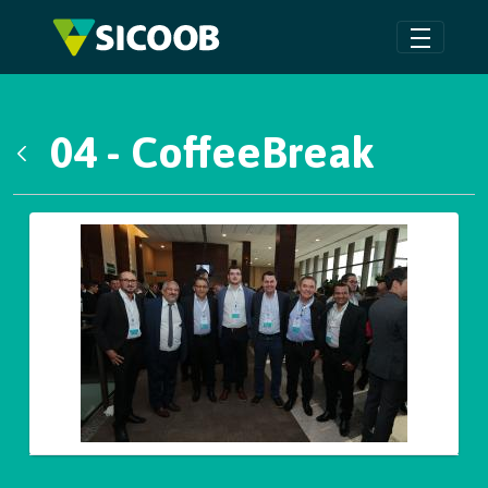
Pular para o Conteúdo principal
04 - CoffeeBreak
Voltar
Galeria de Mídias