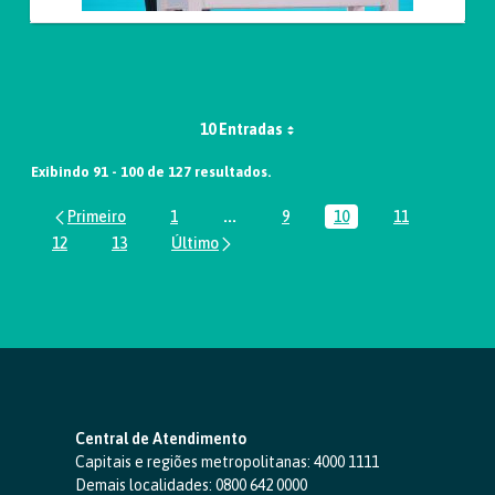
10 Entradas
Exibindo 91 - 100 de 127 resultados.
1
...
9
10
11
Página
Páginas intermediárias Usar ABA par
Página
Página
Página
12
13
Página
Página
Central de Atendimento
Capitais e regiões metropolitanas:
4000 1111
Demais localidades:
0800 642 0000