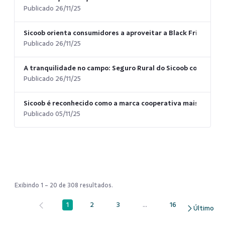
Publicado 26/11/25
Sicoob orienta consumidores a aproveitar a Black Friday e o
Publicado 26/11/25
A tranquilidade no campo: Seguro Rural do Sicoob como escu
Publicado 26/11/25
Sicoob é reconhecido como a marca cooperativa mais valiosa 
Publicado 05/11/25
Exibindo 1 - 20 de 308 resultados.
1
2
3
...
16
Página
Página
Página
Páginas intermediárias Us
Página