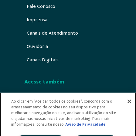
Fale Conosco
Imprensa
Canais de Atendimento
Ouvidoria
Canais Digitais
Acesse também
Segurança
Ao clicar em "Aceitar todos os cookies", concorda com o
armazenamento de cookies no seu dispositivo para
Indícios de Ilicitude
melhorar a navegação no site, analisar a utilização do site
e ajudar nas nossas iniciativas de marketing. Para mais
Privacidade
informações, consulte nosso
Aviso de Privacidade