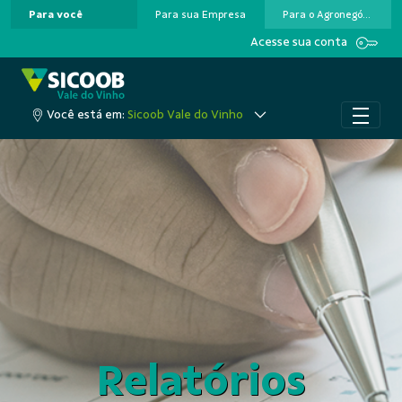
Para você
Para sua Empresa
Para o Agronegócio
Pular para o Conteúdo principal
Acesse sua conta
Você está em:
Sicoob Vale do Vinho
Relatórios