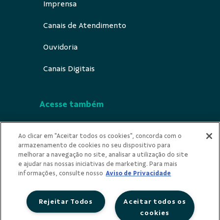
Imprensa
Canais de Atendimento
Ouvidoria
Canais Digitais
Acesse também
Segurança
Ao clicar em "Aceitar todos os cookies", concorda com o
armazenamento de cookies no seu dispositivo para
Indícios de Ilicitude
melhorar a navegação no site, analisar a utilização do site
e ajudar nas nossas iniciativas de marketing. Para mais
Privacidade
informações, consulte nosso
Aviso de Privacidade
Rejeitar Todos
Aceitar todos os
cookies