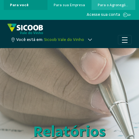
Para você
Para sua Empresa
Para o Agronegócio
Pular para o Conteúdo principal
Acesse sua conta
Você está em:
Sicoob Vale do Vinho
Relatórios