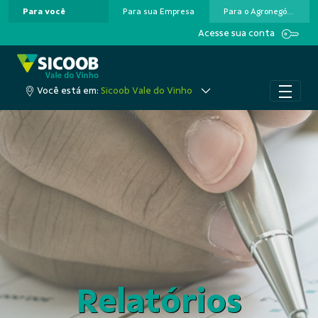
Para você
Para sua Empresa
Para o Agronegócio
Pular para o Conteúdo principal
Acesse sua conta
Você está em:
Sicoob Vale do Vinho
Relatórios