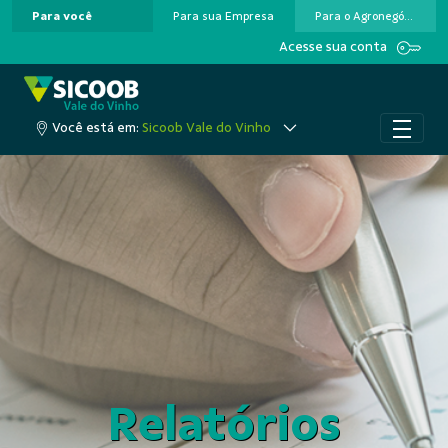
Para você
Para sua Empresa
Para o Agronegócio
Pular para o Conteúdo principal
Acesse sua conta
Você está em:
Sicoob Vale do Vinho
Relatórios