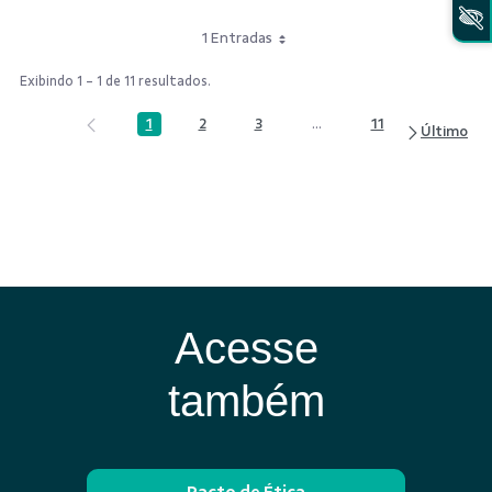
1 Entradas
Exibindo 1 - 1 de 11 resultados.
1
2
3
...
11
Página
Página
Página
Páginas intermediárias Us
Página
Acesse
também
Pacto de Ética