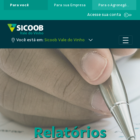
Para você
Para sua Empresa
Para o Agronegócio
Pular para o Conteúdo principal
Acesse sua conta
Você está em:
Sicoob Vale do Vinho
Relatórios