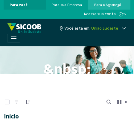
Para você
Para sua Empresa
Para o Agronegócio
Pular para o Conteúdo principal
Acesse sua conta
Você está em:
União Sudeste
&nbsp;
0 de 6 Itens selecionados
Início