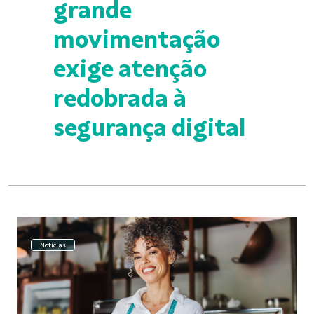
grande
movimentação
exige atenção
redobrada à
segurança digital
Notícias