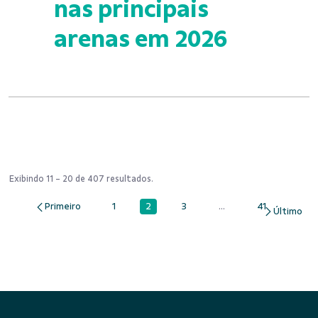
nas principais
arenas em 2026
Exibindo 11 - 20 de 407 resultados.
2
1
3
...
41
Página
Página
Página
Páginas intermediária
Página