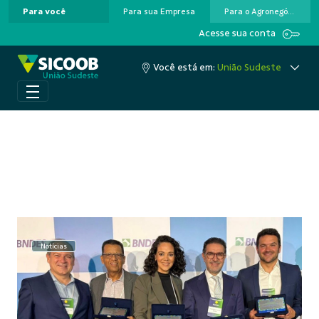
Para você
Para sua Empresa
Para o Agronegócio
Pular para o Conteúdo principal
Acesse sua conta
Você está em:
União Sudeste
Notícias