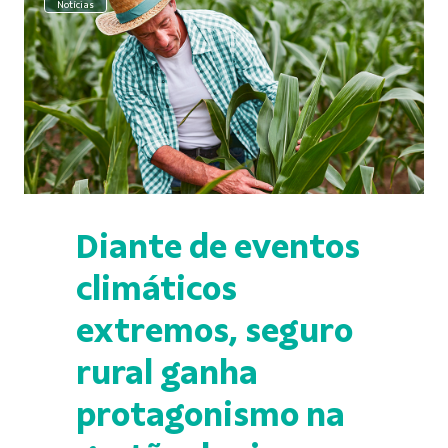
Notícias
Diante de eventos
climáticos
extremos, seguro
rural ganha
protagonismo na