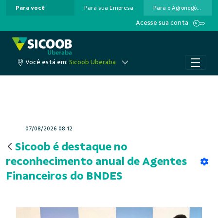
Para você
Para sua Empresa
Para o Agronegócio
Pular para o Conteúdo principal
Acesse sua conta
Você está em:
Sicoob Uberaba
07/08/2026 08:12
Sicoob é destaque no
reconhecimento anual de Agentes
Financeiros do BNDES