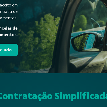
 aceito em
enciada de
namentos.
ncelas de
namentos.
nciada
Contratação Simplificad