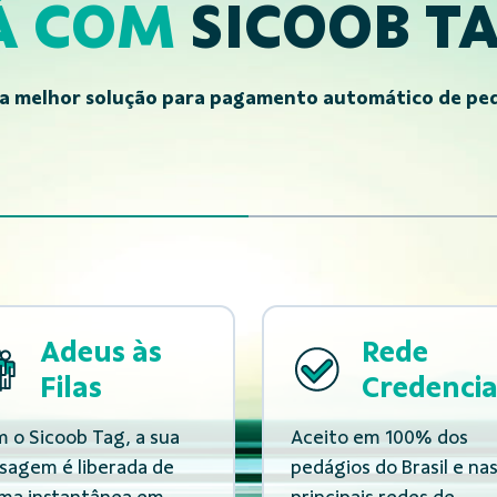
Á COM
SICOOB TA
da melhor solução para pagamento automático de ped
Adeus às
Rede
Filas
Credenci
 o Sicoob Tag, a sua
Aceito em 100% dos
sagem é liberada de
pedágios do Brasil e na
ma instantânea em
principais redes de