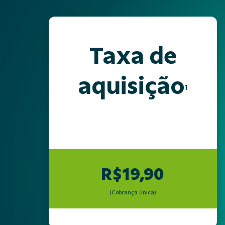
Taxa de
aquisição
1
R$19,90
(Cobrança única)