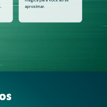
.
aproximar.
os