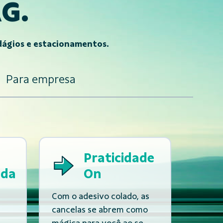
G.
ágios e estacionamentos.
Para empresa
Praticidade
ada
On
Com o adesivo colado, as
s
cancelas se abrem como
mágica para você ao se