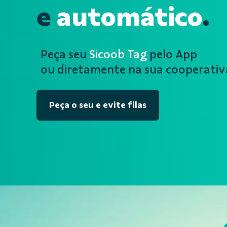
e
automático
.
Peça seu
Sicoob Tag
pelo App
ou diretamente na sua cooperativ
Peça o seu e evite filas