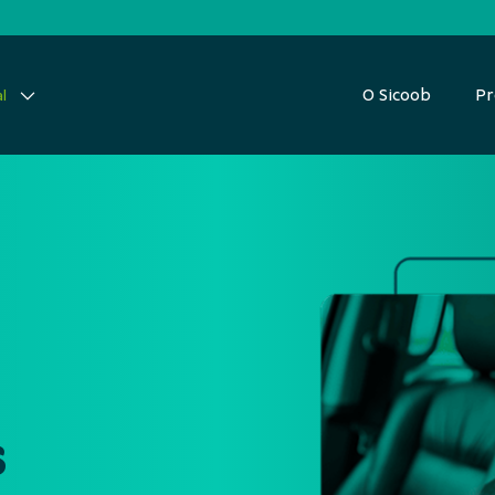
O Sicoob
Pr
l
s