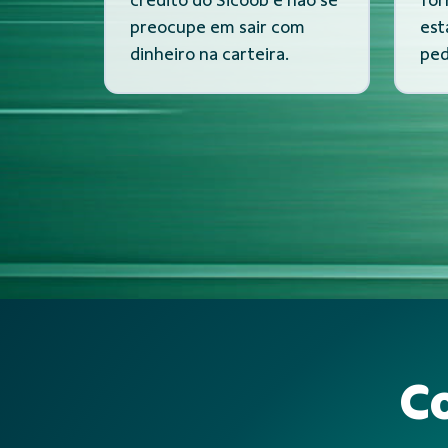
preocupe em sair com
est
dinheiro na carteira.
ped
C