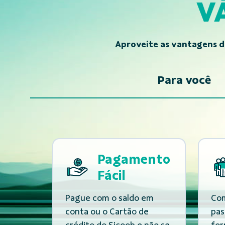
V
Aproveite as vantagens 
Para você
Pagamento
Fácil
Pague com o saldo em
Com
conta ou o Cartão de
pas
crédito do Sicoob e não se
for