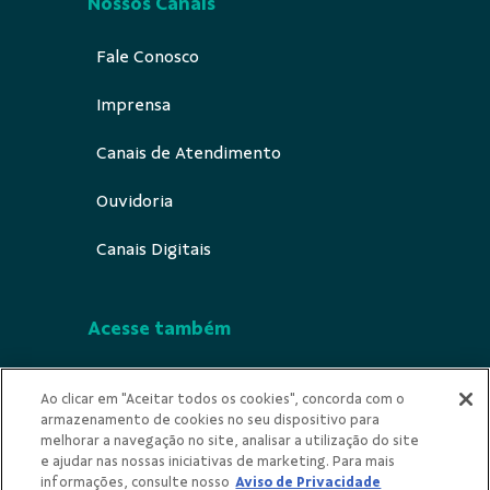
Nossos Canais
Fale Conosco
Imprensa
Canais de Atendimento
Ouvidoria
Canais Digitais
Acesse também
Segurança
Ao clicar em "Aceitar todos os cookies", concorda com o
armazenamento de cookies no seu dispositivo para
Indicios Ilicitude
melhorar a navegação no site, analisar a utilização do site
e ajudar nas nossas iniciativas de marketing. Para mais
Privacidade
informações, consulte nosso
Aviso de Privacidade