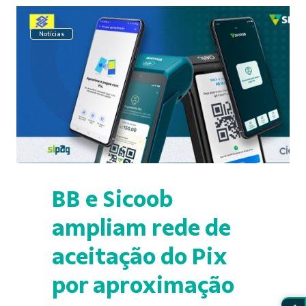
Notícias
BB e Sicoob
ampliam rede de
aceitação do Pix
por aproximação