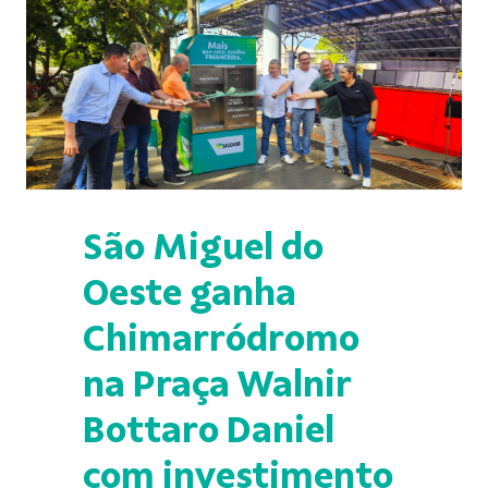
São Miguel do
Oeste ganha
Chimarródromo
na Praça Walnir
Bottaro Daniel
com investimento