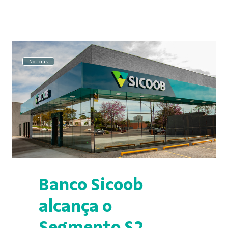
Notícias
Banco Sicoob
alcança o
Segmento S2,