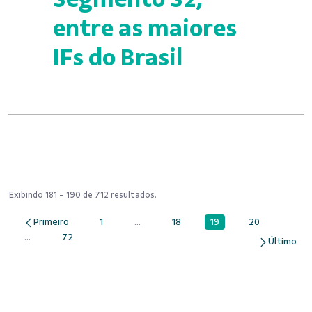
entre as maiores
IFs do Brasil
Exibindo 181 - 190 de 712 resultados.
19
1
...
18
20
Página
Página
Páginas intermediárias Usar ABA para na
Página
Página
...
72
Páginas intermediárias Usar ABA para navegar.
Página