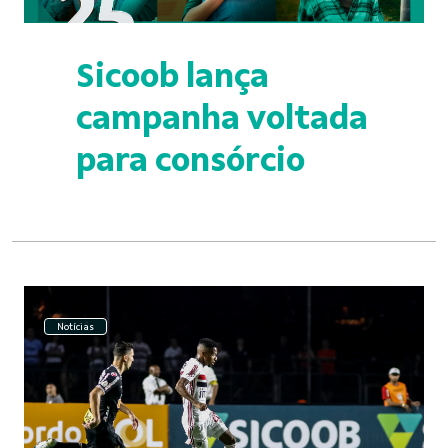
Sicoob lança
campanha voltada
para consórcio
Notícias