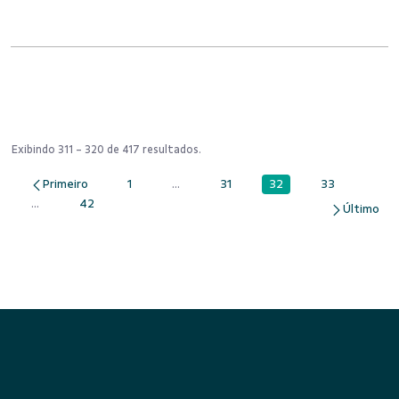
Exibindo 311 - 320 de 417 resultados.
32
1
...
31
33
Página
Página
Páginas intermediárias Usar ABA para na
Página
Página
...
42
Páginas intermediárias Usar ABA para navegar.
Página