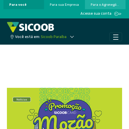
Para você
Para sua Empresa
Para o Agronegócio
Pular para o Conteúdo principal
Acesse sua conta
Você está em:
Sicoob Paraíba
Notícias