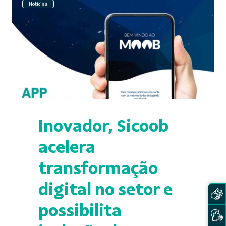
Notícias
Inovador, Sicoob
acelera
transformação
digital no setor e
possibilita