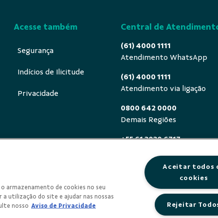
Acesse também
Central de Atendiment
(61) 4000 1111
Segurança
Atendimento WhatsApp
Indícios de Ilicitude
(61) 4000 1111
Atendimento via ligação
Privacidade
0800 642 0000
Demais Regiões
+55 61 3030 6717
Exterior (ligue a cobrar)
Aceitar todos 
0800 940 0458
cookies
Deficientes auditivos ou de
om o armazenamento de cookies no seu
segunda a sexta, das 8h às 
 a utilização do site e ajudar nas nossas
Rejeitar Todo
ulte nosso
Aviso de Privacidade