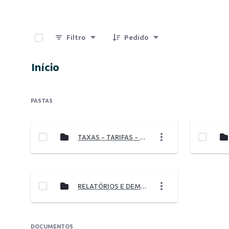
0 de 10 Itens selecionados
Filtro
Pedido
Início
PASTAS
TAXAS - TARIFAS - SERVIÇOS
RELATÓRIOS E DEMONSTRAÇÕES
DOCUMENTOS