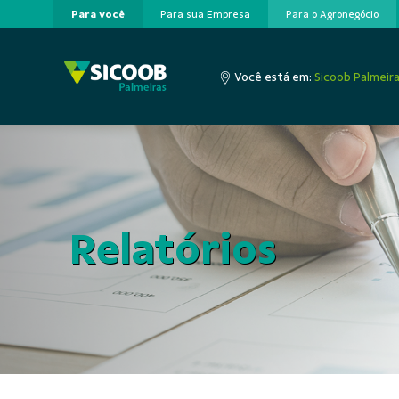
Para você
Para sua Empresa
Para o Agronegócio
Pular para o Conteúdo principal
Você está em:
Sicoob Palmeir
Relatórios