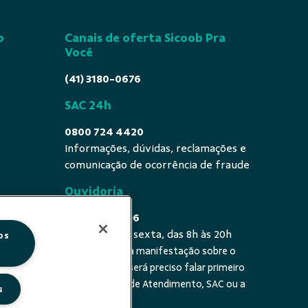
o
Canais de oferta Sicoob Pra
Você
(41) 3180-0676
SAC 24h
0800 724 4420
Informações, dúvidas, reclamações e
comunicação de ocorrência de fraude
Ouvidoria
0800 725 0996
De segunda a sexta, das 8h às 20h
os
É a sua primeira manifestação sobre o
 fala - De
tema? Se sim, será preciso falar primeiro
20h
com a Central de Atendimento, SAC ou a
s
cooperativa.