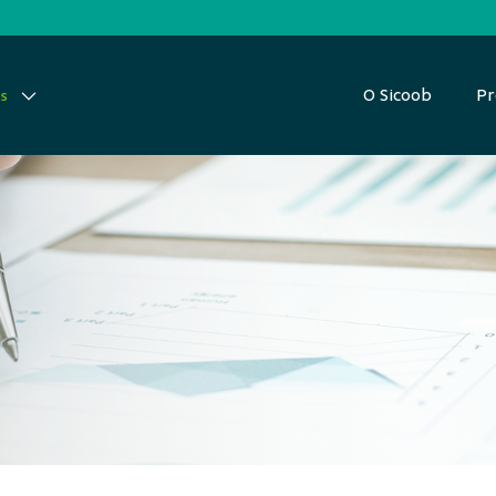
O Sicoob
Pr
as