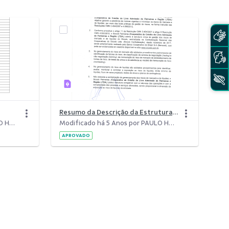
Resumo da Descrição da Estrutura de Gerenciamento dos Riscos de Mercado e de Liquidez do Sistema de Cooperativas de Crédito do Brasil &#8211; Sicoob
Modificado há 5 Anos por PAULO HENRIQUE ABREU NEIVA.
Modificado há 5 Anos por PAULO HENRIQUE ABREU NEIVA.
APROVADO