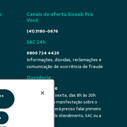
o
Canais de oferta Sicoob Pra
Você
(41) 3180-0676
SAC 24h
0800 724 4420
Informações, dúvidas, reclamações e
comunicação de ocorrência de fraude
Ouvidoria
0800 725 0996
De segunda a sexta, das 8h às 20h
os
É a sua primeira manifestação sobre o
 fala - De
tema? Se sim, será preciso falar primeiro
20h
com a Central de Atendimento, SAC ou a
s
cooperativa.