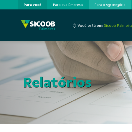
Para você
Para sua Empresa
Para o Agronegócio
Pular para o Conteúdo principal
Você está em:
Sicoob Palmeir
Relatórios