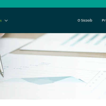
O Sicoob
Pr
as