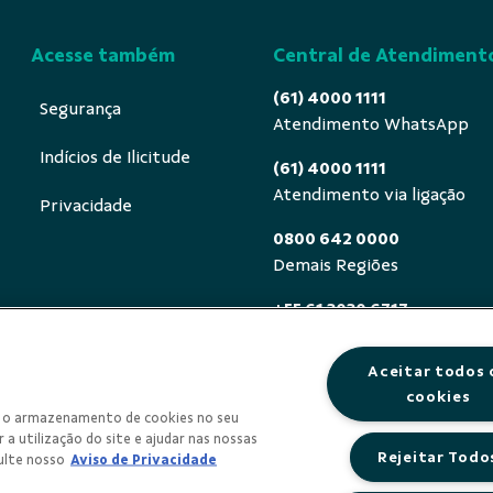
Acesse também
Central de Atendiment
(61) 4000 1111
Segurança
Atendimento WhatsApp
Indícios de Ilicitude
(61) 4000 1111
Atendimento via ligação
Privacidade
0800 642 0000
Demais Regiões
+55 61 3030 6717
Exterior (ligue a cobrar)
Aceitar todos 
0800 940 0458
cookies
Deficientes auditivos ou de
om o armazenamento de cookies no seu
segunda a sexta, das 8h às 
 a utilização do site e ajudar nas nossas
Rejeitar Todo
ulte nosso
Aviso de Privacidade