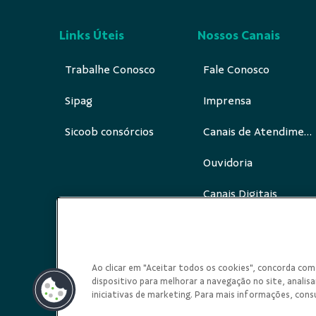
Links Úteis
Nossos Canais
Trabalhe Conosco
Fale Conosco
Sipag
Imprensa
Sicoob consórcios
Canais de Atendimento
Ouvidoria
Canais Digitais
Redes Sociais
Ao clicar em "Aceitar todos os cookies", concorda c
dispositivo para melhorar a navegação no site, analisar
iniciativas de marketing. Para mais informações, cons