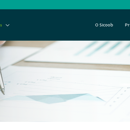
O Sicoob
Pr
as