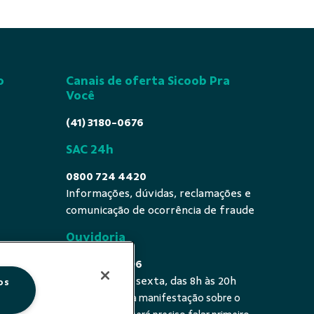
o
Canais de oferta Sicoob Pra
Você
(41) 3180-0676
SAC 24h
0800 724 4420
Informações, dúvidas, reclamações e
comunicação de ocorrência de fraude
Ouvidoria
0800 725 0996
De segunda a sexta, das 8h às 20h
os
É a sua primeira manifestação sobre o
 fala - De