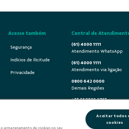
Acesse também
Central de Atendiment
(61) 4000 1111
Segurança
Atendimento WhatsApp
Indícios de Ilicitude
(61) 4000 1111
Atendimento via ligação
Privacidade
0800 642 0000
Demais Regiões
+55 61 3030 6717
Exterior (ligue a cobrar)
Aceitar todos 
0800 940 0458
cookies
Deficientes auditivos ou de
om o armazenamento de cookies no seu