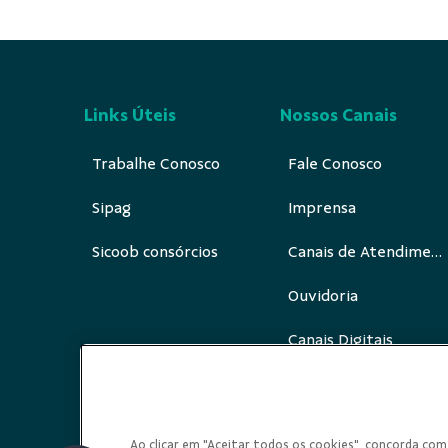
Links Úteis
Nossos Canais
Trabalhe Conosco
Fale Conosco
Sipag
Imprensa
Sicoob consórcios
Canais de Atendimento
Ouvidoria
Canais Digitais
Redes Sociais
Ao clicar em "Aceitar todos os cookies", concorda c