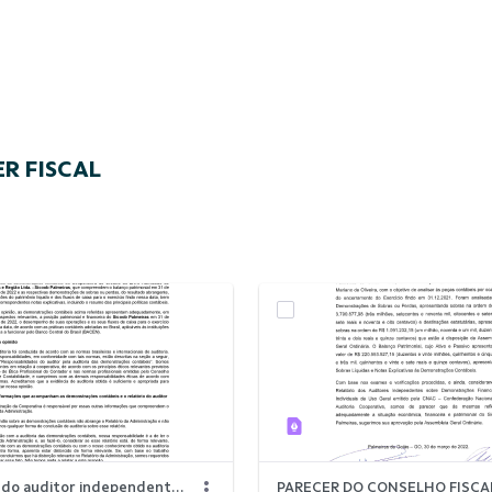
ER FISCAL
Relatório do auditor independente sobre as demonstrações contábeis 2022
PARECER DO CONSELHO FISCAL