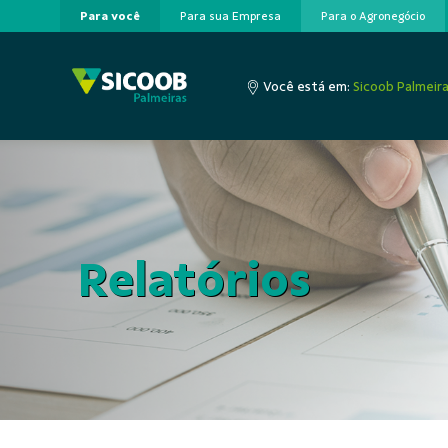
Para você
Para sua Empresa
Para o Agronegócio
Pular para o Conteúdo principal
Você está em:
Sicoob Palmeir
Relatórios