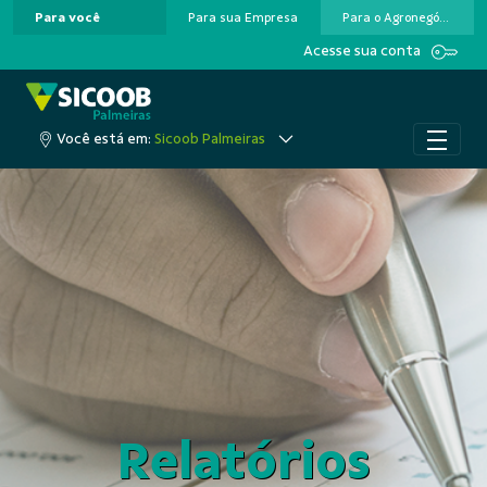
Para você
Para sua Empresa
Para o Agronegócio
Pular para o Conteúdo principal
Acesse sua conta
Você está em:
Sicoob Palmeiras
Relatórios