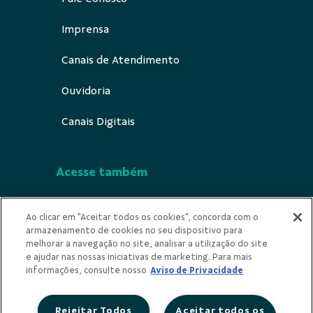
Imprensa
Canais de Atendimento
Ouvidoria
Canais Digitais
Acesse também
Segurança
Ao clicar em "Aceitar todos os cookies", concorda com o
armazenamento de cookies no seu dispositivo para
Indícios de Ilicitude
melhorar a navegação no site, analisar a utilização do site
e ajudar nas nossas iniciativas de marketing. Para mais
Privacidade
informações, consulte nosso
Aviso de Privacidade
Rejeitar Todos
Aceitar todos os