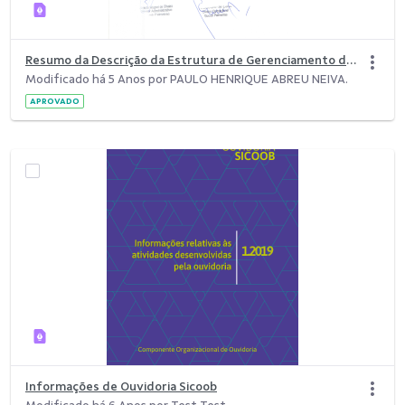
Resumo da Descrição da Estrutura de Gerenciamento dos Riscos de Mercado e de Liquidez do Sistema de Cooperativas de Crédito do Brasil &#8211; Sicoob
Modificado há 5 Anos por PAULO HENRIQUE ABREU NEIVA.
APROVADO
Informações de Ouvidoria Sicoob