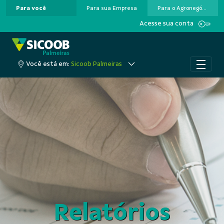
Para você
Para sua Empresa
Para o Agronegócio
Pular para o Conteúdo principal
Acesse sua conta
Você está em:
Sicoob Palmeiras
Relatórios