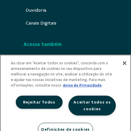
Ouvidoria
Canais Digitais
Acesse também
Segurança
Ao clicar em "Aceitar todos os cookies", concorda com o
armazenamento de cookies no seu dispositivo para
Indícios de Ilicitude
melhorar a navegação no site, analisar a utilização do site
e ajudar nas nossas iniciativas de marketing. Para mais
Privacidade
informações, consulte nosso
Aviso de Privacidade
Rejeitar Todos
Aceitar todos os
cookies
Redes Sociais
Definições de cookies