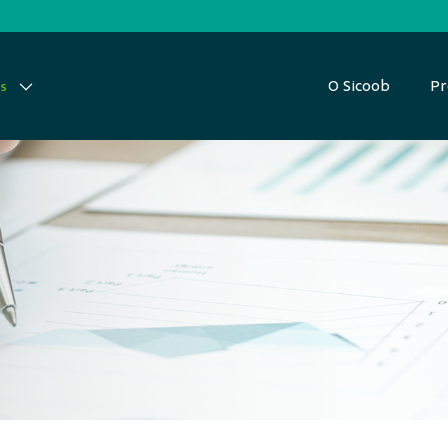
O Sicoob
Pr
as