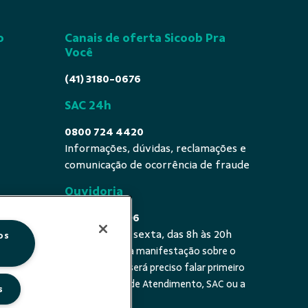
o
Canais de oferta Sicoob Pra
Você
(41) 3180-0676
SAC 24h
0800 724 4420
Informações, dúvidas, reclamações e
comunicação de ocorrência de fraude
Ouvidoria
0800 725 0996
De segunda a sexta, das 8h às 20h
os
É a sua primeira manifestação sobre o
 fala - De
tema? Se sim, será preciso falar primeiro
20h
com a Central de Atendimento, SAC ou a
s
cooperativa.