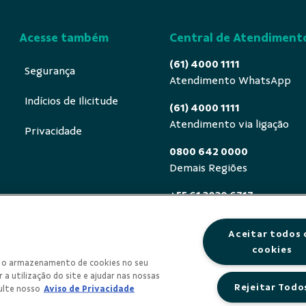
Acesse também
Central de Atendiment
(61) 4000 1111
Segurança
Atendimento WhatsApp
Indícios de Ilicitude
(61) 4000 1111
Atendimento via ligação
Privacidade
0800 642 0000
Demais Regiões
+55 61 3030 6717
Exterior (ligue a cobrar)
Aceitar todos 
0800 940 0458
cookies
Deficientes auditivos ou de
om o armazenamento de cookies no seu
segunda a sexta, das 8h às 
 a utilização do site e ajudar nas nossas
Rejeitar Todo
ulte nosso
Aviso de Privacidade