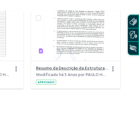
Resumo da Descrição da Estrutura de Gerenciamento dos Riscos de Mercado e de Liquidez do Sistema de Cooperativas de Crédito do Brasil &#8211; Sicoob
Modificado há 5 Anos por PAULO HENRIQUE ABREU NEIVA.
Modificado há 5 Anos por PAULO HENRIQUE ABREU NEIVA.
APROVADO