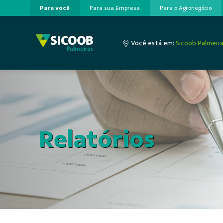
Para você
Para sua Empresa
Para o Agronegócio
Pular para o Conteúdo principal
Você está em:
Sicoob Palmeir
Relatórios