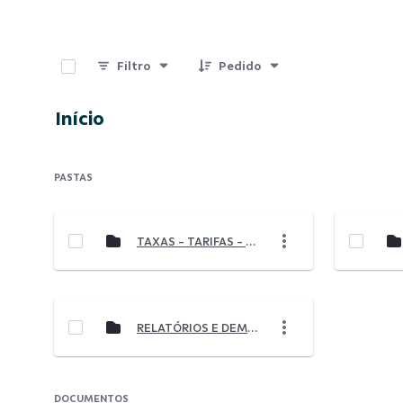
0 de 10 Itens selecionados
Filtro
Pedido
Início
PASTAS
TAXAS - TARIFAS - SERVIÇOS
RELATÓRIOS E DEMONSTRAÇÕES
DOCUMENTOS