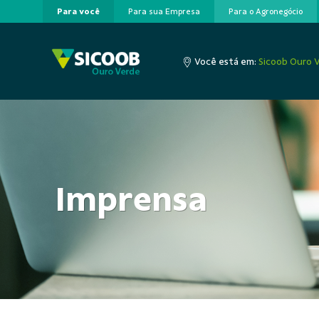
Para você
Para sua Empresa
Para o Agronegócio
Pular para o Conteúdo principal
Você está em:
Sicoob Ouro 
Imprensa