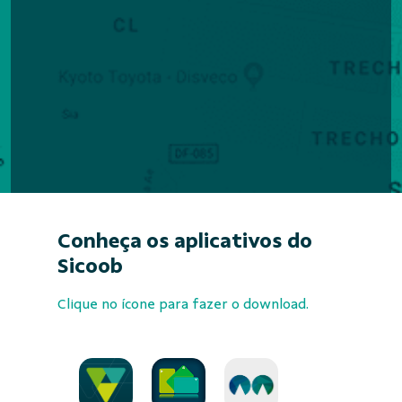
Conheça os aplicativos do
Sicoob
Clique no ícone para fazer o download.
App
App
Sicoob
Sicoob
Sicoobca
Moob