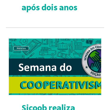
após dois anos
Notícias
Sicoob realiza