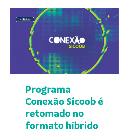
Notícias
Programa
Conexão Sicoob é
retomado no
formato híbrido