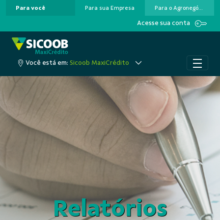
Para você
Para sua Empresa
Para o Agronegócio
Pular para o Conteúdo principal
Acesse sua conta
Você está em:
Sicoob MaxiCrédito
Relatórios