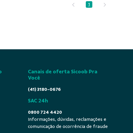
1
Página
o
Canais de oferta Sicoob Pra
Você
(41) 3180-0676
SAC 24h
0800 724 4420
Informações, dúvidas, reclamações e
comunicação de ocorrência de fraude