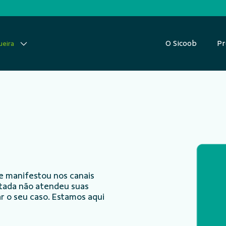
O Sicoob
Pr
ueira
e manifestou nos canais
ntada não atendeu suas
r o seu caso. Estamos aqui