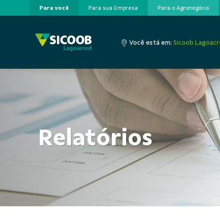
Para você
Para sua Empresa
Para o Agronegócio
Pular para o Conteúdo principal
Você está em:
Sicoob Lagoac
Relatórios