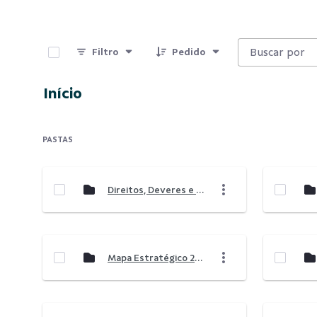
0 de 18 Itens selecionados
Filtro
Pedido
Início
PASTAS
Direitos, Deveres e Prevenção
Mapa Estratégico 2024-2026 - Sicoob Lagoacred