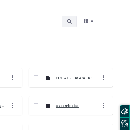
REGULAMENTO DE BENEFÍCIOS PARA O CONVÊNIO ENTRE SICOOB LAGOACRED E HOSPITAL SÃO CARLOS
EDITAL - LAGOACRED SOCIAL 2026
Regulamento Promoção Quem Coopera Ganha
Assembleias