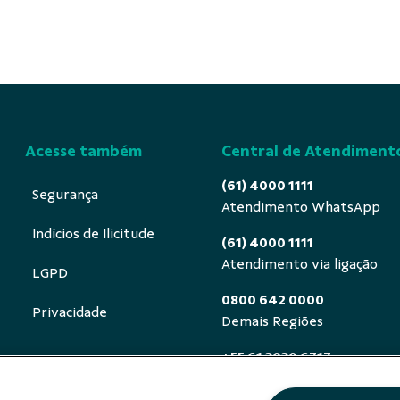
Acesse também
Central de Atendiment
(61) 4000 1111
Segurança
Atendimento WhatsApp
Indícios de Ilicitude
(61) 4000 1111
Atendimento via ligação
LGPD
0800 642 0000
Privacidade
Demais Regiões
+55 61 3030 6717
Exterior (ligue a cobrar)