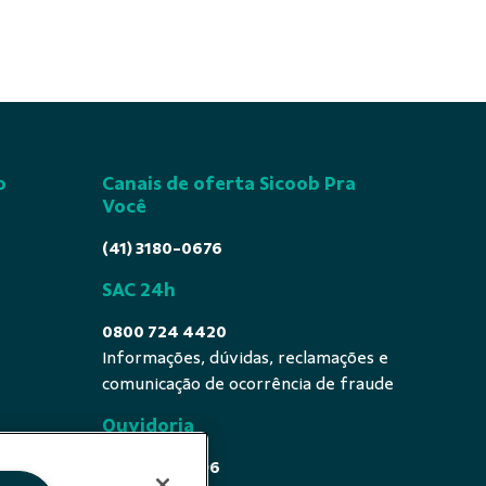
o
Canais de oferta Sicoob Pra
Você
(41) 3180-0676
SAC 24h
0800 724 4420
Informações, dúvidas, reclamações e
comunicação de ocorrência de fraude
Ouvidoria
0800 725 0996