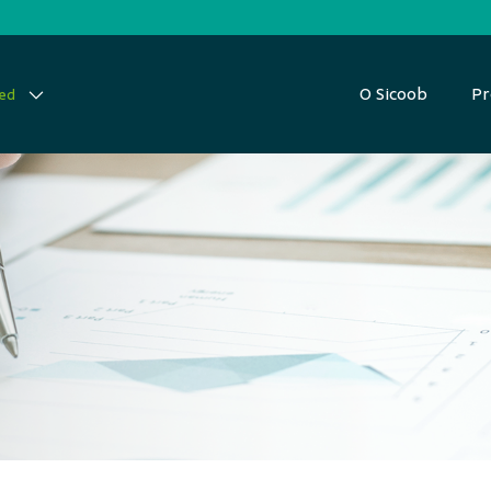
O Sicoob
Pr
red