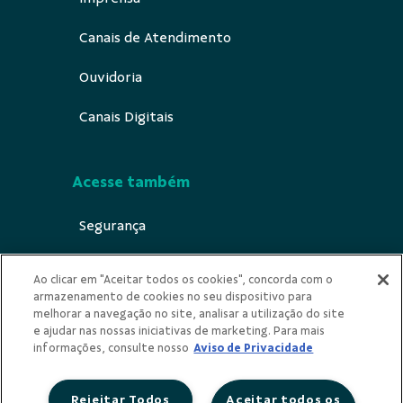
Canais de Atendimento
Ouvidoria
Canais Digitais
Acesse também
Segurança
Indícios de Ilicitude
Ao clicar em "Aceitar todos os cookies", concorda com o
armazenamento de cookies no seu dispositivo para
LGPD
melhorar a navegação no site, analisar a utilização do site
e ajudar nas nossas iniciativas de marketing. Para mais
Privacidade
informações, consulte nosso
Aviso de Privacidade
Rejeitar Todos
Aceitar todos os