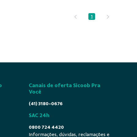
1
Página
o
Canais de oferta Sicoob Pra
Você
(41) 3180-0676
SAC 24h
0800 724 4420
Informações, dúvidas, reclamações e