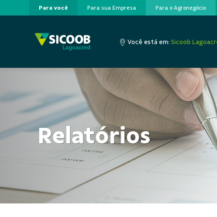
Para você
Para sua Empresa
Para o Agronegócio
Pular para o Conteúdo principal
Você está em:
Sicoob Lagoac
Relatórios