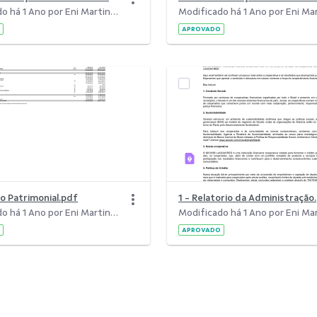
Modificado há 1 Ano por Eni Martins Frois Borges.
APROVADO
ço Patrimonial.pdf
1 - Relatorio da Administração
Modificado há 1 Ano por Eni Martins Frois Borges.
APROVADO