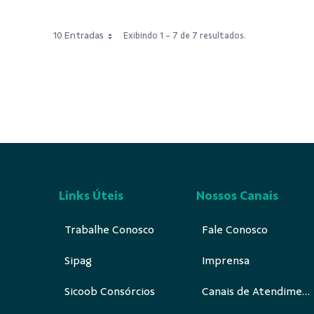
10 Entradas
Exibindo 1 - 7 de 7 resultados.
Links Úteis
Nossos Canais
Trabalhe Conosco
Fale Conosco
Sipag
Imprensa
Sicoob Consórcios
Canais de Atendimento