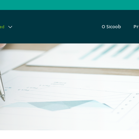
O Sicoob
Pr
red