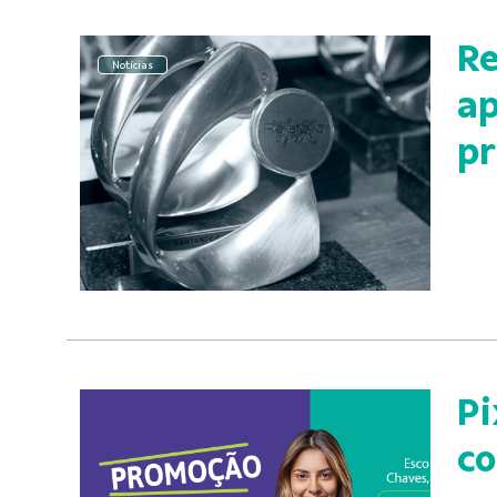
Re
Notícias
ap
pr
Pi
co