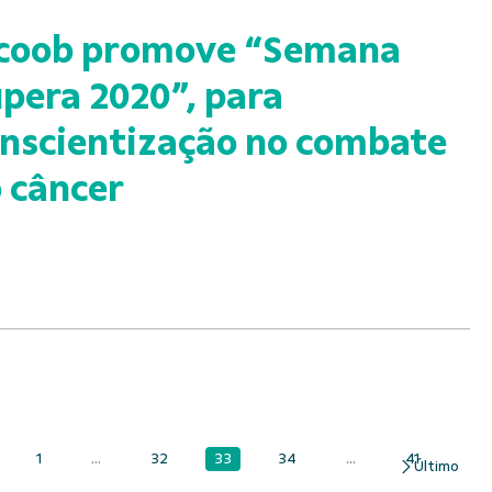
icoob promove “Semana
pera 2020”, para
nscientização no combate
 câncer
33
1
...
32
34
...
41
Página
Página
Páginas intermediárias Usar ABA para navegar.
Página
Página
Páginas intermediári
Página