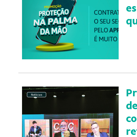
es
qu
Pr
Notícias
de
co
re