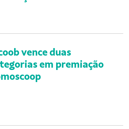
coob vence duas
tegorias em premiação
omoscoop