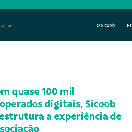
O Sicoob
Pr
red
m quase 100 mil
operados digitais, Sicoob
estrutura a experiência de
sociação