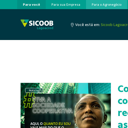
Para você
Para sua Empresa
Para o Agronegócio
Pular para o Conteúdo principal
Você está em:
Sicoob Lagoac
Co
Notícias
co
re
as