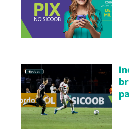
In
Notícias
br
pa