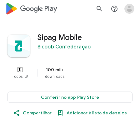
google_logo Play
search
help_outline
Sipag Mobile
Sicoob Confederação
100 mil+
Todos
info
downloads
Conferir no app Play Store
Compartilhar
Adicionar à lista de desejos