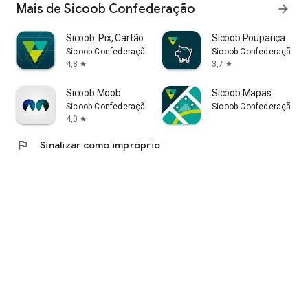
Mais de Sicoob Confederação
arrow_forward
Sicoob: Pix, Cartão e Conta
Sicoob Poupança
Sicoob Confederação
Sicoob Confederação
4,8
3,7
star
star
Sicoob Moob
Sicoob Mapas
Sicoob Confederação
Sicoob Confederação
4,0
star
flag
Sinalizar como impróprio