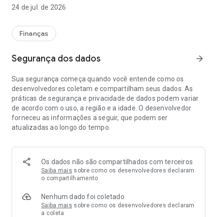
- Crie links de pagamento com Pix ou Crédito, sem precisar
24 de jul. de 2026
de uma loja virtual;
- Consulte planos e taxas;
- Gere DIRF do estabelecimento.
Finanças
E muito mais! Tudo para facilitar sua rotina e ajudar seu
Segurança dos dados
arrow_forward
negócio a crescer. Baixe ou atualize seu app e aproveite!
Sua segurança começa quando você entende como os
Fale com a Alice, sua assistente virtual, pelo chat para abrir
desenvolvedores coletam e compartilham seus dados. As
chamados e receber atendimento personalizado.
práticas de segurança e privacidade de dados podem variar
de acordo com o uso, a região e a idade. O desenvolvedor
Garanta sua Sipag agora! Acesse www.sipag.com.br ou
forneceu as informações a seguir, que podem ser
procure uma cooperativa mais próxima.
atualizadas ao longo do tempo.
Central de Atendimento: 3004-9474 (regiões metropolitanas)
ou 0800 729 7474 (demais regiões).
Os dados não são compartilhados com terceiros
Saiba mais
sobre como os desenvolvedores declaram
o compartilhamento
Nenhum dado foi coletado
Saiba mais
sobre como os desenvolvedores declaram
a coleta