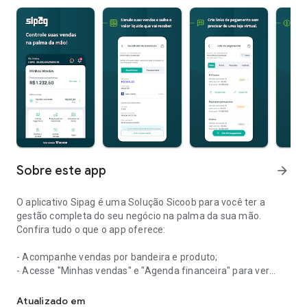
Sobre este app
arrow_forward
O aplicativo Sipag é uma Solução Sicoob para você ter a
gestão completa do seu negócio na palma da sua mão.
Confira tudo o que o app oferece:
- Acompanhe vendas por bandeira e produto;
- Acesse "Minhas vendas" e "Agenda financeira" para ver
Com o aplicativo Sipag, você tem a gestão completa do seu negóc
suas vendas realizadas, recebidas e a receber;
- Simule e contrate antecipação de recebíveis;
Atualizado em