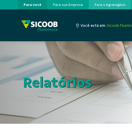
Para você
Para sua Empresa
Para o Agronegócio
Pular para o Conteúdo principal
Você está em:
Sicoob Flumi
Relatórios