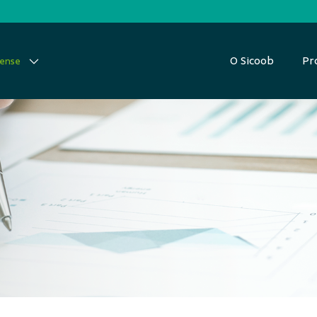
O Sicoob
Pr
nense