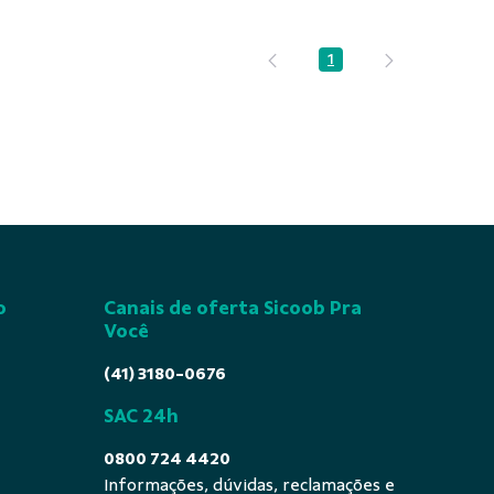
1
Página
o
Canais de oferta Sicoob Pra
Você
(41) 3180-0676
SAC 24h
0800 724 4420
Informações, dúvidas, reclamações e