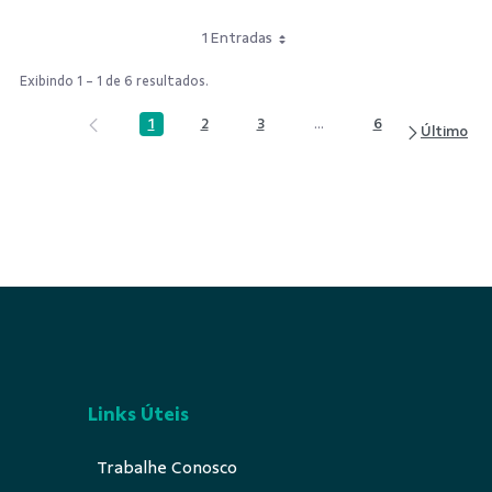
1 Entradas
Exibindo 1 - 1 de 6 resultados.
1
2
3
...
6
Página
Página
Página
Páginas intermediárias Us
Página
Links Úteis
Trabalhe Conosco