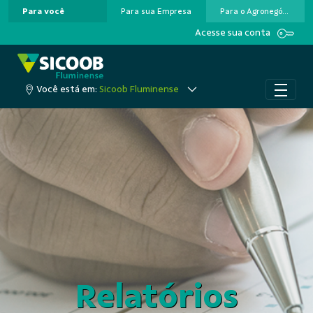
Para você
Para sua Empresa
Para o Agronegócio
Pular para o Conteúdo principal
Acesse sua conta
Você está em:
Sicoob Fluminense
Relatórios