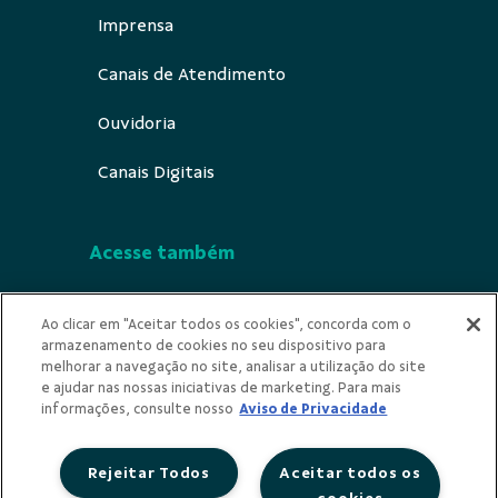
Imprensa
Canais de Atendimento
Ouvidoria
Canais Digitais
Acesse também
Segurança
Ao clicar em "Aceitar todos os cookies", concorda com o
armazenamento de cookies no seu dispositivo para
Indícios de Ilicitude
melhorar a navegação no site, analisar a utilização do site
e ajudar nas nossas iniciativas de marketing. Para mais
Privacidade
informações, consulte nosso
Aviso de Privacidade
Rejeitar Todos
Aceitar todos os