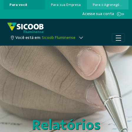
Para você
Para sua Empresa
Para o Agronegócio
Pular para o Conteúdo principal
Acesse sua conta
Você está em:
Sicoob Fluminense
Relatórios