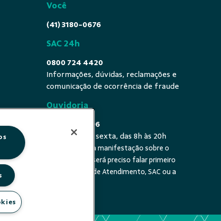
Você
(41) 3180-0676
SAC 24h
0800 724 4420
Informações, dúvidas, reclamações e
comunicação de ocorrência de fraude
Ouvidoria
0800 725 0996
De segunda a sexta, das 8h às 20h
os
É a sua primeira manifestação sobre o
 fala - De
tema? Se sim, será preciso falar primeiro
20h
com a Central de Atendimento, SAC ou a
s
cooperativa.
okies