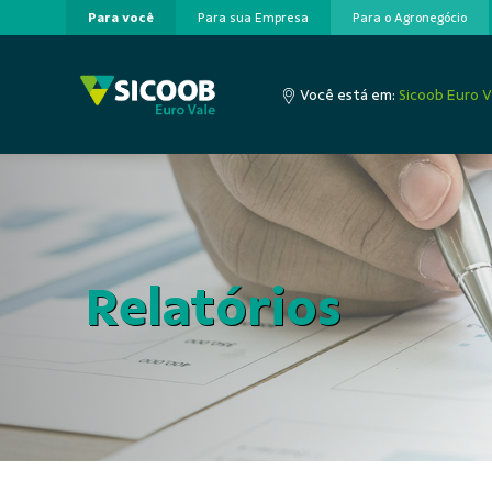
Para você
Para sua Empresa
Para o Agronegócio
Pular para o Conteúdo principal
Você está em:
Sicoob Euro V
Relatórios