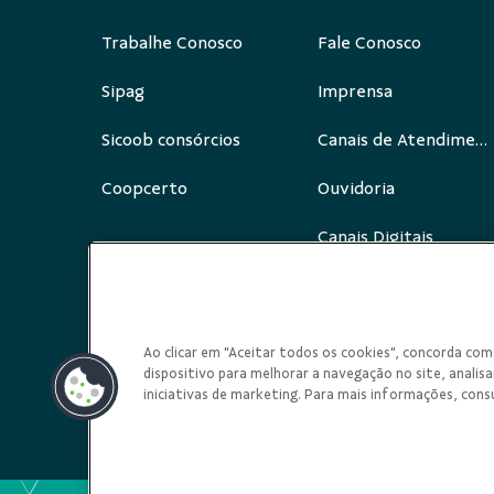
Trabalhe Conosco
Fale Conosco
Sipag
Imprensa
Sicoob consórcios
Canais de Atendimento
Coopcerto
Ouvidoria
Canais Digitais
Redes Sociais
Ao clicar em "Aceitar todos os cookies", concorda c
dispositivo para melhorar a navegação no site, analisar
iniciativas de marketing. Para mais informações, cons