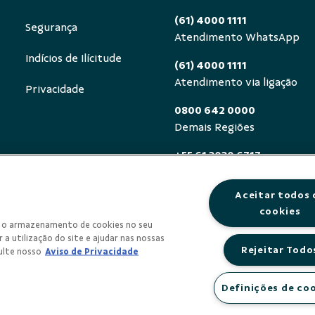
(61) 4000 1111
Segurança
Atendimento WhatsApp
Indícios de Ilícitude
(61) 4000 1111
Atendimento via ligação
Privacidade
0800 642 0000
Demais Regiões
+55 61 3030 6717
Exterior (ligue a cobrar)
Aceitar todos 
0800 940 0458
cookies
Deficientes auditivos ou de
om o armazenamento de cookies no seu
segunda a sexta, das 8h às 
 a utilização do site e ajudar nas nossas
Rejeitar Todo
ulte nosso
Aviso de Privacidade
Definições de co