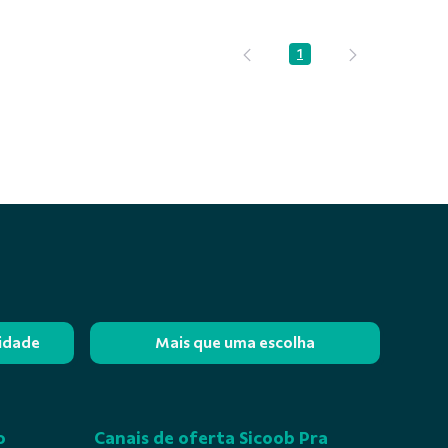
1
Página
lidade
Mais que uma escolha
o
Canais de oferta Sicoob Pra