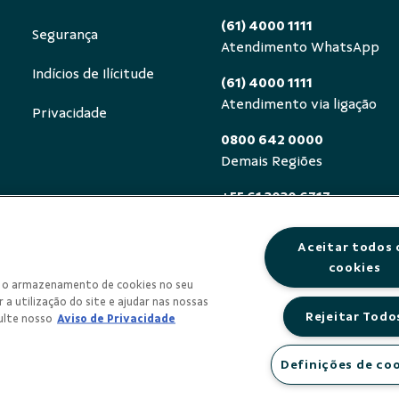
(61) 4000 1111
Segurança
Atendimento WhatsApp
Indícios de Ilícitude
(61) 4000 1111
Atendimento via ligação
Privacidade
0800 642 0000
Demais Regiões
+55 61 3030 6717
Exterior (ligue a cobrar)
Aceitar todos 
0800 940 0458
cookies
Deficientes auditivos ou de
om o armazenamento de cookies no seu
segunda a sexta, das 8h às 
 a utilização do site e ajudar nas nossas
Rejeitar Todo
ulte nosso
Aviso de Privacidade
Definições de co