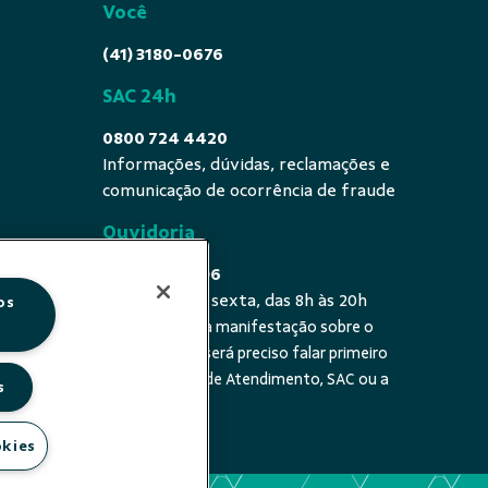
Você
(41) 3180-0676
SAC 24h
0800 724 4420
Informações, dúvidas, reclamações e
comunicação de ocorrência de fraude
Ouvidoria
0800 725 0996
De segunda a sexta, das 8h às 20h
os
É a sua primeira manifestação sobre o
 fala - De
tema? Se sim, será preciso falar primeiro
20h
com a Central de Atendimento, SAC ou a
s
cooperativa.
okies