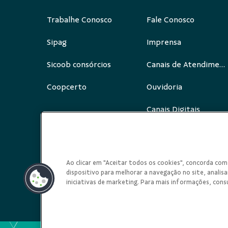
Trabalhe Conosco
Fale Conosco
Sipag
Imprensa
Sicoob consórcios
Canais de Atendimento
Coopcerto
Ouvidoria
Canais Digitais
Redes Sociais
Ao clicar em "Aceitar todos os cookies", concorda c
dispositivo para melhorar a navegação no site, analisar
iniciativas de marketing. Para mais informações, cons