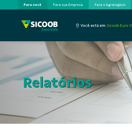
Para você
Para sua Empresa
Para o Agronegócio
Pular para o Conteúdo principal
Você está em:
Sicoob Euro V
Relatórios