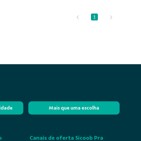
1
Página
lidade
Mais que uma escolha
o
Canais de oferta Sicoob Pra