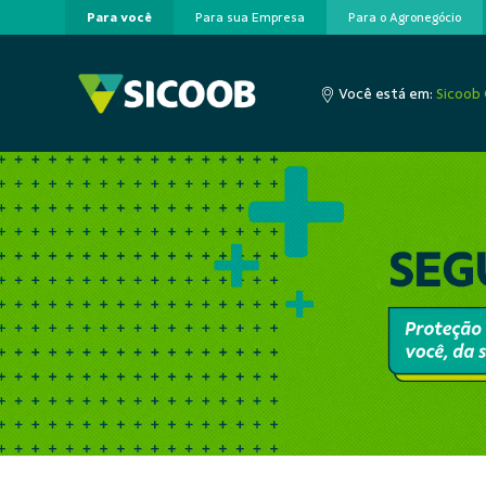
Para você
Para sua Empresa
Para o Agronegócio
Pular para o Conteúdo principal
Você está em:
Sicoob 