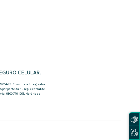
SEGURO CELULAR.
/2014-26. Consulte a íntegra das
o por parte da Susep. Central de
ia: 0800 770 1061, Horário de