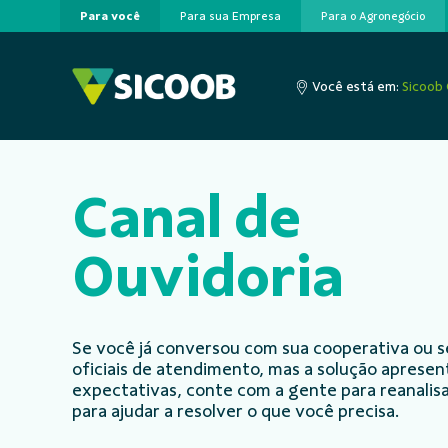
Para você
Para sua Empresa
Para o Agronegócio
Pular para o Conteúdo principal
Você está em:
Sicoob 
Canal de
Ouvidoria
Se você já conversou com sua cooperativa ou s
oficiais de atendimento, mas a solução aprese
expectativas, conte com a gente para reanalisa
para ajudar a resolver o que você precisa.