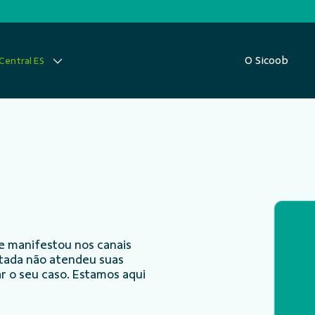
O Sicoob
Central ES
e manifestou nos canais
ntada não atendeu suas
r o seu caso. Estamos aqui