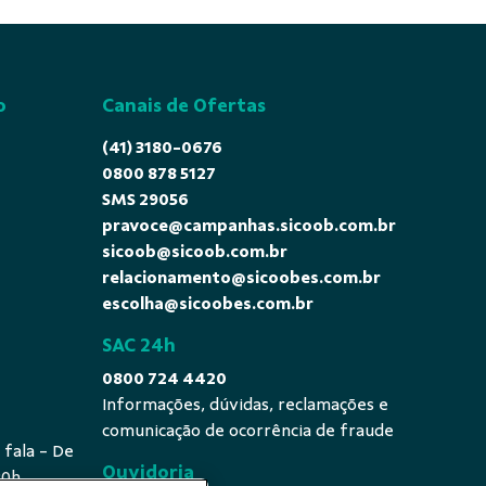
o
Canais de Ofertas
(41) 3180-0676
0800 878 5127
SMS 29056
pravoce@campanhas.sicoob.com.br
sicoob@sicoob.com.br
relacionamento@sicoobes.com.br
escolha@sicoobes.com.br
SAC 24h
0800 724 4420
Informações, dúvidas, reclamações e
comunicação de ocorrência de fraude
 fala - De
Ouvidoria
20h