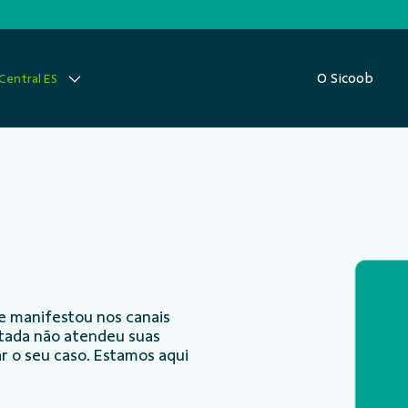
O Sicoob
Central ES
e manifestou nos canais
ntada não atendeu suas
r o seu caso. Estamos aqui