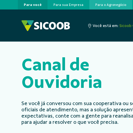
Para você
Para sua Empresa
Para o Agronegócio
Pular para o Conteúdo principal
Você está em:
Sicoob 
Canal de
Ouvidoria
Se você já conversou com sua cooperativa ou s
oficiais de atendimento, mas a solução aprese
expectativas, conte com a gente para reanalisa
para ajudar a resolver o que você precisa.