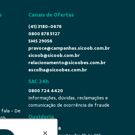
o
Canais de Ofertas
(41) 3180-0676
0800 878 5127
SMS 29056
pravoce@campanhas.sicoob.com.br
sicoob@sicoob.com.br
relacionamento@sicoobes.com.br
escolha@sicoobes.com.br
SAC 24h
0800 724 4420
Informações, dúvidas, reclamações e
comunicação de ocorrência de fraude
 fala - De
Ouvidoria
20h
0800 725 0996