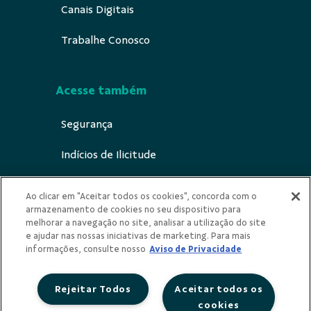
Canais Digitais
Trabalhe Conosco
Acesse também
Segurança
Indícios de Ilicitude
LGPD e Privacidade
Ao clicar em "Aceitar todos os cookies", concorda com o
armazenamento de cookies no seu dispositivo para
Sustentabilidade
melhorar a navegação no site, analisar a utilização do site
e ajudar nas nossas iniciativas de marketing. Para mais
Privacidade
informações, consulte nosso
Aviso de Privacidade
Rejeitar Todos
Aceitar todos os
cookies