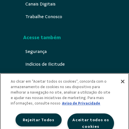
Canais Digitais
Trabalhe Conosco
Acesse também
Segurança
Indícios de Ilicitude
LGPD e Privacidade
Ao clicar em "Aceitar todos os cookies", concorda com o
armazenamento de cookies no seu dispositivo para
Sustentabilidade
melhorar a navegação no site, analisar a utilização do site
e ajudar nas nossas iniciativas de marketing. Para mais
Privacidade
informações, consulte nosso
Aviso de Privacidade
Rejeitar Todos
Aceitar todos os
cookies