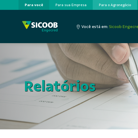
Para você
Para sua Empresa
Para o Agronegócio
Pular para o Conteúdo principal
Você está em:
Sicoob Engecr
Relatórios