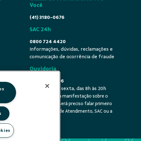
Você
(41) 3180-0676
SAC 24h
0800 724 4420
Informações, dúvidas, reclamações e
comunicação de ocorrência de fraude
Ouvidoria
0800 725 0996
De segunda a sexta, das 8h às 20h
os
É a sua primeira manifestação sobre o
 fala - De
tema? Se sim, será preciso falar primeiro
20h
com a Central de Atendimento, SAC ou a
s
cooperativa.
okies