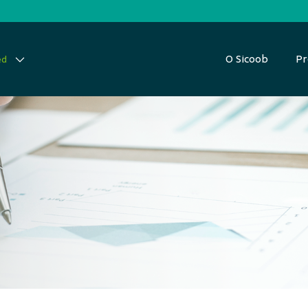
O Sicoob
Pr
ed