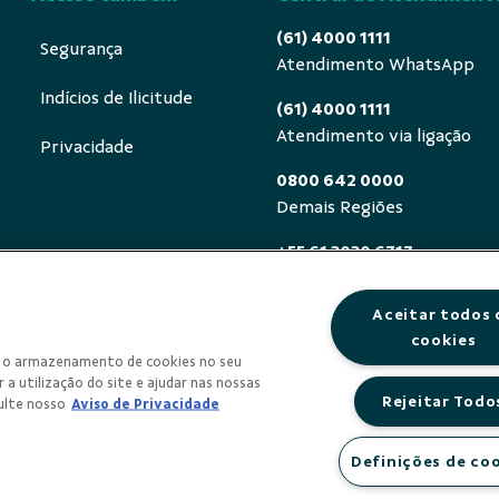
(61) 4000 1111
Segurança
Atendimento WhatsApp
Indícios de Ilicitude
(61) 4000 1111
Atendimento via ligação
Privacidade
0800 642 0000
Demais Regiões
+55 61 3030 6717
Exterior (ligue a cobrar)
Aceitar todos 
0800 940 0458
cookies
Deficientes auditivos ou de
om o armazenamento de cookies no seu
segunda a sexta, das 8h às 
 a utilização do site e ajudar nas nossas
Rejeitar Todo
ulte nosso
Aviso de Privacidade
Definições de co