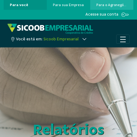
Para você
Para sua Empresa
Para o Agronegócio
Pular para o Conteúdo principal
Acesse sua conta
Você está em:
Sicoob Empresarial
Relatórios