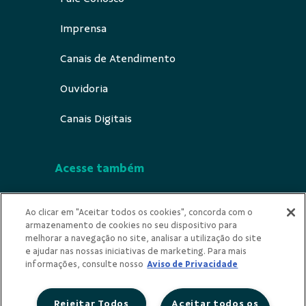
Imprensa
Canais de Atendimento
Ouvidoria
Canais Digitais
Acesse também
Segurança
Ao clicar em "Aceitar todos os cookies", concorda com o
armazenamento de cookies no seu dispositivo para
Indícios de Ilicitude
melhorar a navegação no site, analisar a utilização do site
e ajudar nas nossas iniciativas de marketing. Para mais
Privacidade
informações, consulte nosso
Aviso de Privacidade
Rejeitar Todos
Aceitar todos os