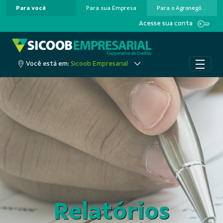
Para você
Para sua Empresa
Para o Agronegócio
Pular para o Conteúdo principal
Acesse sua conta
Você está em:
Sicoob Empresarial
Relatórios