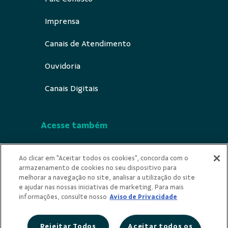
Imprensa
Canais de Atendimento
Ouvidoria
Canais Digitais
Acesse também
Segurança
Ao clicar em "Aceitar todos os cookies", concorda com o
armazenamento de cookies no seu dispositivo para
Indícios de Ilicitude
melhorar a navegação no site, analisar a utilização do site
e ajudar nas nossas iniciativas de marketing. Para mais
Privacidade
informações, consulte nosso
Aviso de Privacidade
Rejeitar Todos
Aceitar todos os