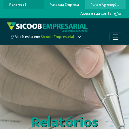
Para você
Para sua Empresa
Para o Agronegócio
Pular para o Conteúdo principal
Acesse sua conta
Você está em:
Sicoob Empresarial
Relatórios