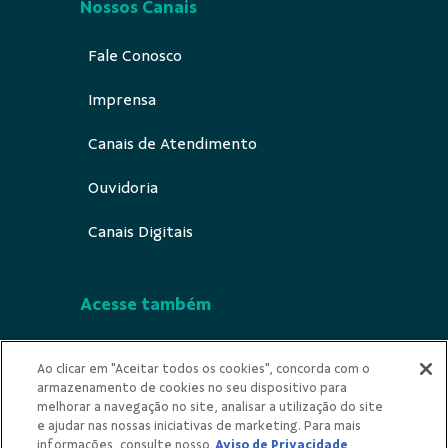
Nossos Canais
Fale Conosco
Imprensa
Canais de Atendimento
Ouvidoria
Canais Digitais
Acesse também
Segurança
Ao clicar em "Aceitar todos os cookies", concorda com o
armazenamento de cookies no seu dispositivo para
Indícios de Ilicitude
melhorar a navegação no site, analisar a utilização do site
e ajudar nas nossas iniciativas de marketing. Para mais
Privacidade
informações, consulte nosso
Aviso de Privacidade