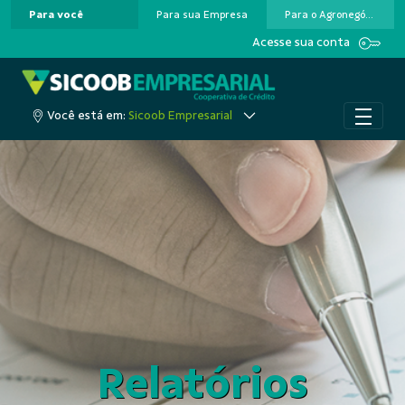
Para você
Para sua Empresa
Para o Agronegócio
Pular para o Conteúdo principal
Acesse sua conta
Você está em:
Sicoob Empresarial
Relatórios