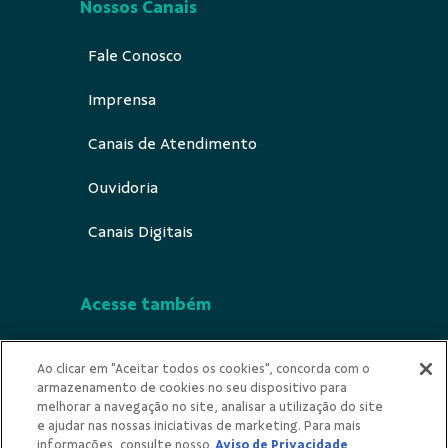
Nossos Canais
Fale Conosco
Imprensa
Canais de Atendimento
Ouvidoria
Canais Digitais
Acesse também
Segurança
Ao clicar em "Aceitar todos os cookies", concorda com o
armazenamento de cookies no seu dispositivo para
Indícios de Ilicitude
melhorar a navegação no site, analisar a utilização do site
e ajudar nas nossas iniciativas de marketing. Para mais
Privacidade
informações, consulte nosso
Aviso de Privacidade